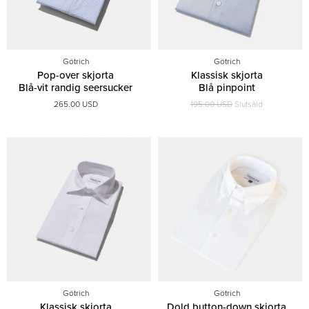
Götrich
Götrich
Pop-over skjorta
Klassisk skjorta
Blå-vit randig seersucker
Blå pinpoint
265.00 USD
195.00 USD
Slutsåld
Götrich
Götrich
Klassisk skjorta
Dold button-down skjorta