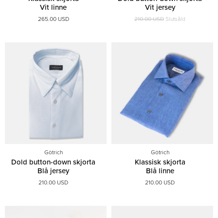
Vit linne
Vit jersey
265.00 USD
210.00 USD
Slutsåld
Götrich
Götrich
Dold button-down skjorta
Klassisk skjorta
Blå jersey
Blå linne
210.00 USD
210.00 USD