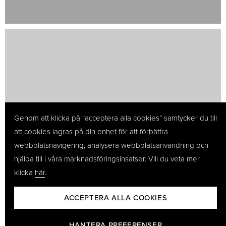
Genom att klicka på “acceptera alla cookies” samtycker du till
att cookies lagras på din enhet för att förbättra
webbplatsnavigering, analysera webbplatsanvändning och
hjälpa till i våra marknadsföringsinsatser. Vill du veta mer
klicka
här
.
ACCEPTERA ALLA COOKIES
HANTERA PREFERENSER