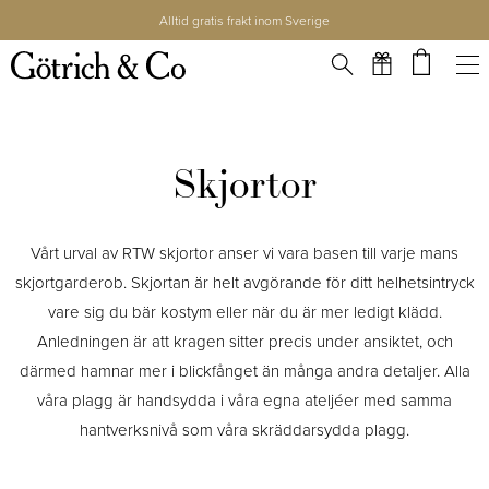
Alltid gratis frakt inom Sverige
Skjortor
Vårt urval av RTW skjortor anser vi vara basen till varje mans
skjortgarderob. Skjortan är helt avgörande för ditt helhetsintryck
vare sig du bär kostym eller när du är mer ledigt klädd.
Anledningen är att kragen sitter precis under ansiktet, och
därmed hamnar mer i blickfånget än många andra detaljer. Alla
våra plagg är handsydda i våra egna ateljéer med samma
hantverksnivå som våra skräddarsydda plagg.